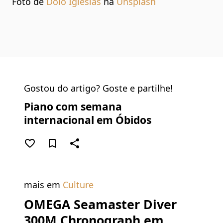
Foto de
Dolo Iglesias
na
Unsplash
Gostou do artigo? Goste e partilhe!
Piano com semana
internacional em Óbidos
favorite_border
bookmark_border
share
mais em
Culture
OMEGA Seamaster Diver
300M Chronograph em