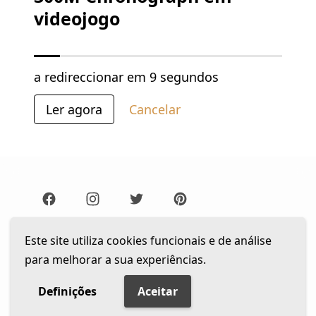
videojogo
a redireccionar em
9 segundos
Ler agora
Cancelar
Lista de Leitura
Newsletter
Este site utiliza cookies funcionais e de análise
para melhorar a sua experiências.
Política de privacidade
© 2026 The Gentleman Portugal. Todos os direitos
Definições
Aceitar
reservados