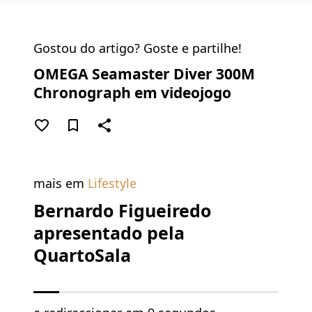
Gostou do artigo? Goste e partilhe!
OMEGA Seamaster Diver 300M
Chronograph em videojogo
favorite_border
bookmark_border
share
mais em
Lifestyle
Bernardo Figueiredo
apresentado pela
QuartoSala