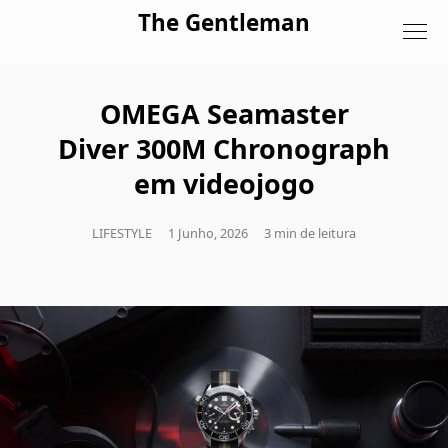
Skip to content
The Gentleman
OMEGA Seamaster
Diver 300M Chronograph
em videojogo
LIFESTYLE
1 Junho, 2026
3 min de leitura