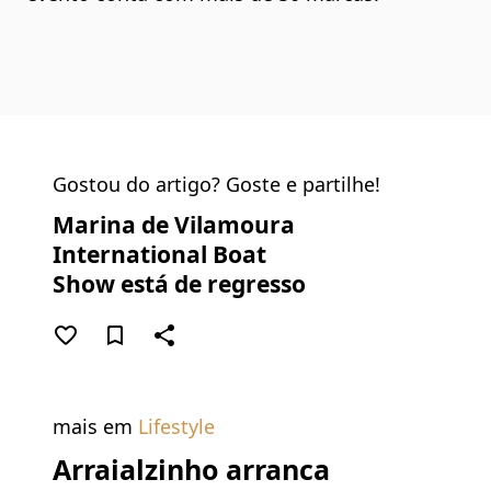
Gostou do artigo? Goste e partilhe!
Marina de Vilamoura
International Boat
Show está de regresso
favorite_border
bookmark_border
share
mais em
Lifestyle
Arraialzinho arranca