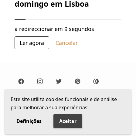
domingo em Lisboa
a redireccionar em
9 segundos
Ler agora
Cancelar
Lista de Leitura
Newsletter
Este site utiliza cookies funcionais e de análise
para melhorar a sua experiências.
Política de privacidade
© 2026 The Gentleman Portugal. Todos os direitos
Definições
Aceitar
reservados