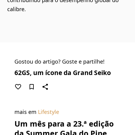
contribuindo para o desempenho global do
calibre.
Gostou do artigo? Goste e partilhe!
62GS, um ícone da Grand Seiko
favorite_border
bookmark_border
share
mais em
Lifestyle
Um mês para a 23.ª edição
da Summer Gala do Pine