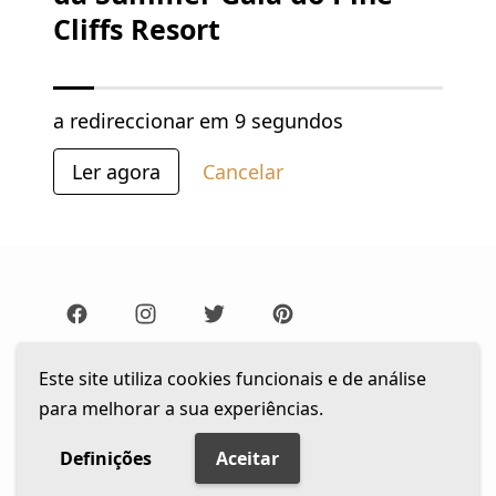
Cliffs Resort
a redireccionar em
9 segundos
Ler agora
Cancelar
Lista de Leitura
Newsletter
Este site utiliza cookies funcionais e de análise
para melhorar a sua experiências.
Política de privacidade
© 2026 The Gentleman Portugal. Todos os direitos
Definições
Aceitar
reservados