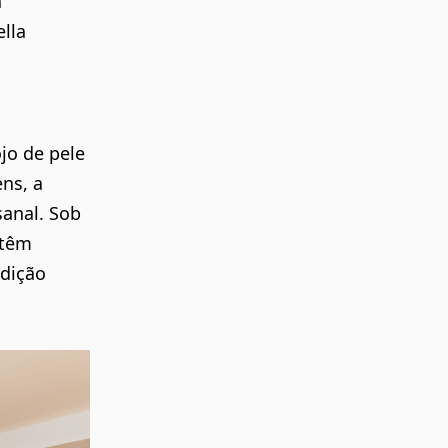
a
lla
jo de pele
ns, a
sanal. Sob
 têm
adição