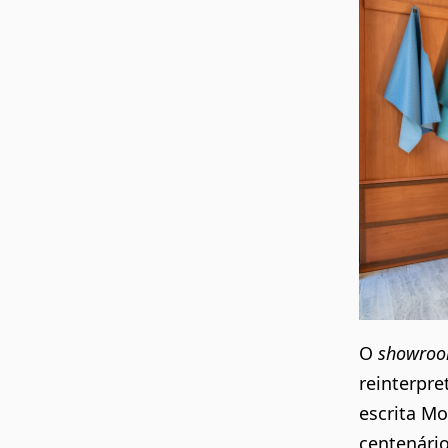
O
showro
reinterpr
escrita
Mo
centenári