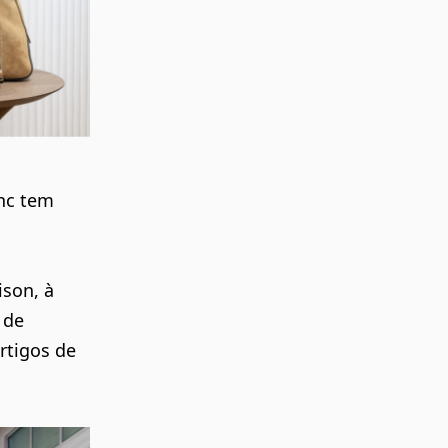
nc tem
son, à
 de
artigos de