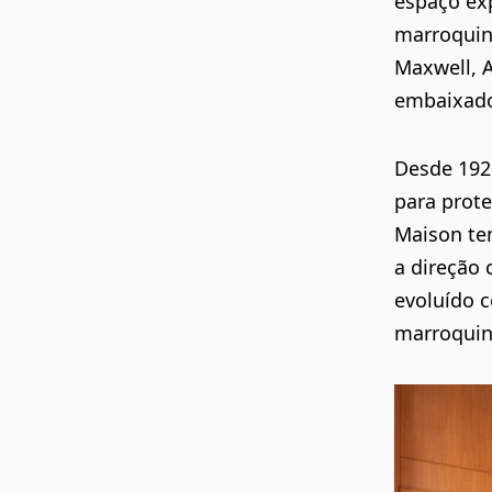
espaço ex
marroquin
Maxwell, 
embaixad
Desde 192
para prote
Maison tem
a direção 
evoluído c
marroquin