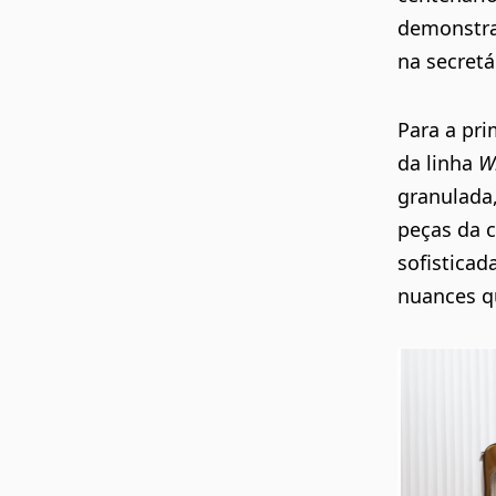
demonstra
na secretá
Para a
pri
da
linha
Wr
granulada
peças da 
sofisticad
nuances q