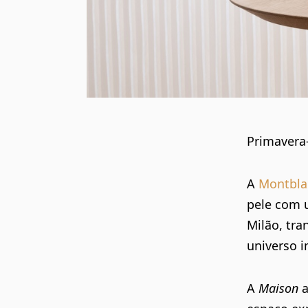
Primavera
A
Montbla
pele com 
Milão
, tr
universo i
A
Maison
a