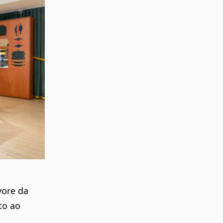
vore da
to ao