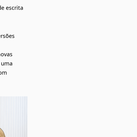
e escrita
ersões
novas
r uma
com