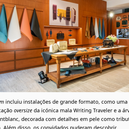
om
incluiu instalações de grande formato, como uma
etação
oversize
da icónica
mala Writing Traveler
e a ár
ntblanc
, decorada com detalhes em pele como tribu
o. Além disso, os convidados puderam descobrir