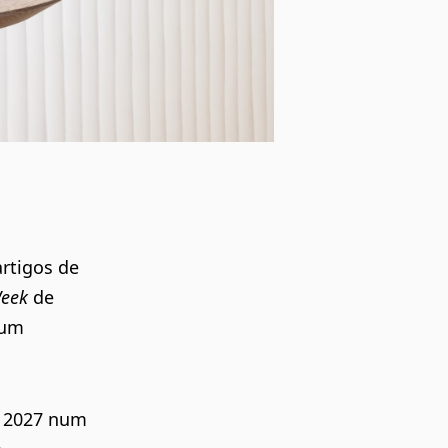
rtigos de
Week
de
num
 2027
num