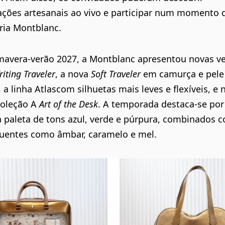
ções artesanais ao vivo e participar num momento d
ria
Montblanc
.
mavera-verão 2027
, a
Montblanc
apresentou novas v
iting Travele
r
, a nova
Soft Traveler
em camurça e pele
, a
linha
Atlas
com silhuetas mais leves e flexíveis, e 
coleção A
Art of the Desk
. A temporada destaca-se po
a paleta de tons azul, verde e púrpura, combinados 
uentes como âmbar, caramelo e mel.