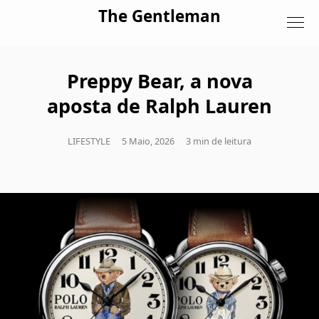
Skip to content
The Gentleman
Preppy Bear, a nova
aposta de Ralph Lauren
LIFESTYLE
5 Maio, 2026
3 min de leitura