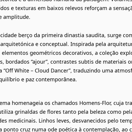
dos e texturas em baixos relevos reforçam a sensaç
e amplitude.
, cidade berço da primeira dinastia saudita, surge co
 arquitetónica e conceptual. Inspirada pela arquitetu
 elementos geométricos decorativos, a coleção expl
, bordados “ajour”, contrastes subtis de materiais o
a “Off White – Cloud Dancer”, traduzindo uma atmosf
equilíbrio e paz contemporânea.
tema homenageia os chamados Homens-Flor, cuja tr
utiliza grinaldas de flores tanto pela beleza como pel
des medicinais. Linhos leves, desvanecidos pelo tem
a ponto cruz numa ode poética à contemplação, ao c