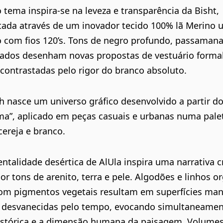
 tema inspira-se na leveza e transparência da Bisht,
tada através de um inovador tecido 100% lã Merino ul
 com fios 120’s. Tons de negro profundo, passamana
rados desenham novas propostas de vestuário formal
 contrastadas pelo rigor do branco absoluto.
 nasce um universo gráfico desenvolvido a partir d
a”, aplicado em peças casuais e urbanas numa pale
ereja e branco.
talidade desértica de AlUla inspira uma narrativa 
r tons de arenito, terra e pele. Algodões e linhos o
com pigmentos vegetais resultam em superfícies ma
 desvanecidas pelo tempo, evocando simultaneamen
istórica e a dimensão humana da paisagem. Volume