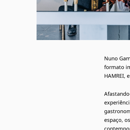
Nuno Gama
formato im
HAMREI, e
Afastando-
experiênci
gastronom
espaço, os
contempor