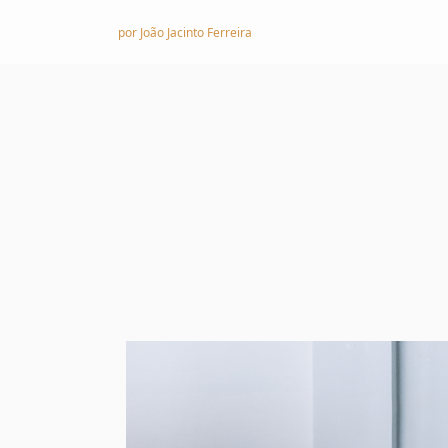
Skip to content
por João Jacinto Ferreira