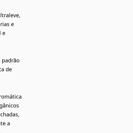
traleve,
rias e
 e
o padrão
ta de
cromática
rgânicos
nchadas,
te a
s