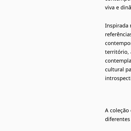
viva e din
Inspirada 
referência
contemporâ
território
contemplaç
cultural p
introspect
A coleção
diferentes