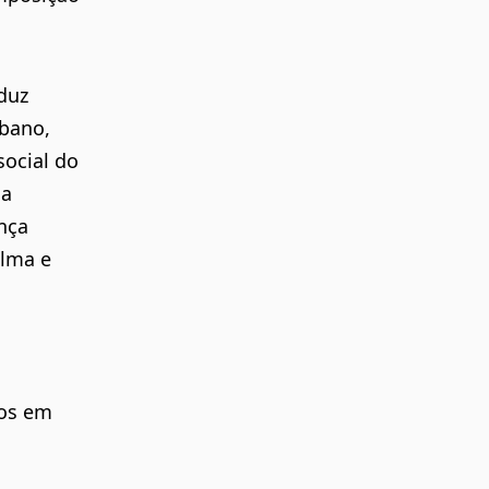
duz
rbano,
social do
da
nça
alma e
dos em