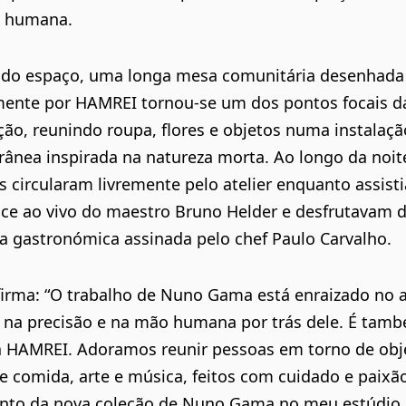
a humana.
 do espaço, uma longa mesa comunitária desenhada
mente por HAMREI tornou-se um dos pontos focais d
ão, reunindo roupa, flores e objetos numa instalaçã
ânea inspirada na natureza morta. Ao longo da noite
 circularam livremente pelo atelier enquanto assis
ce ao vivo do maestro Bruno Helder e desfrutavam 
a gastronómica assinada pelo chef Paulo Carvalho.
irma: “O trabalho de Nuno Gama está enraizado no a
 na precisão e na mão humana por trás dele. É tam
da HAMREI. Adoramos reunir pessoas em torno de obj
 comida, arte e música, feitos com cuidado e paixã
nto da nova coleção de Nuno Gama no meu estúdio