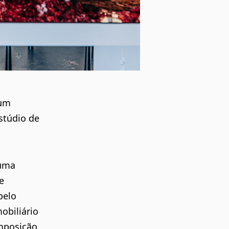
num
estúdio de
 uma
e
pelo
obiliário
mposição