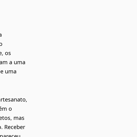
a
o
, os
tiam a uma
de uma
rtesanato,
bém o
etos, mas
o. Receber
 pareceu