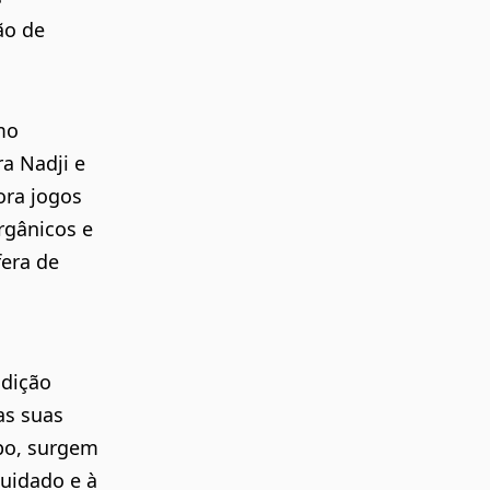
ão de
mo
ra Nadji e
ora jogos
rgânicos e
era de
adição
as suas
po, surgem
uidado e à