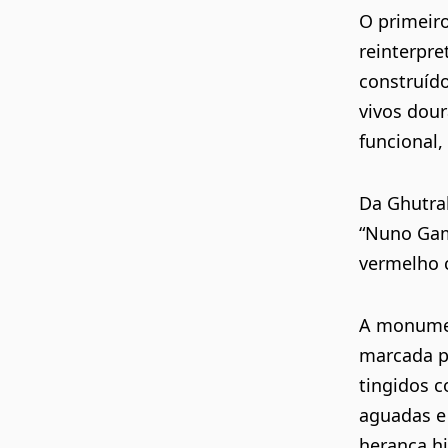
O primeiro
reinterpre
construído
vivos dou
funcional,
Da Ghutrah
“Nuno Gam
vermelho c
A monumen
marcada po
tingidos 
aguadas e
herança h