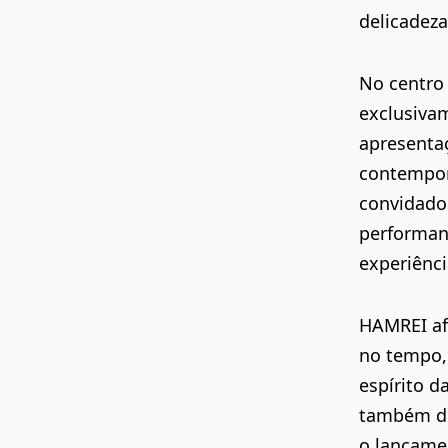
delicadez
No centro
exclusiva
apresentaç
contempor
convidados
performan
experiênci
HAMREI af
no tempo,
espírito 
também de
o lançame