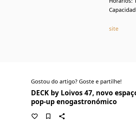
Horários: 
Capacidade
site
Gostou do artigo? Goste e partilhe!
DECK by Loivos 47, novo espaç
pop-up enogastronómico
favorite_border
bookmark_border
share