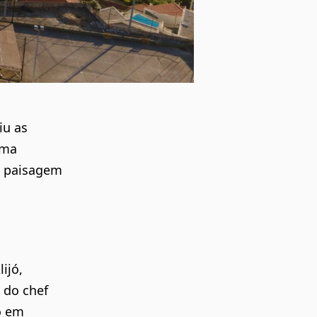
iu as
uma
a paisagem
ijó,
 do chef
o em