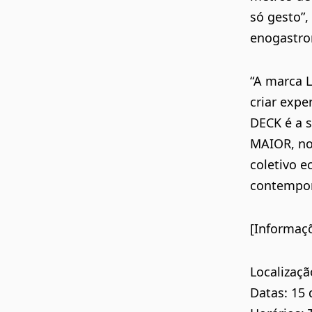
só gesto”
enogastro
“A marca L
criar expe
DECK é a s
MAIOR, no
coletivo e
contempor
[Informaçõ
Localizaçã
Datas: 15