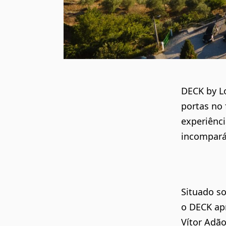
DECK by L
portas no 
experiênci
incomparáv
Situado so
o
DECK
apr
Vítor Adão