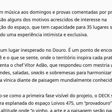
 música aos domingos e provas comentadas por p
são alguns dos motivos acrescidos de interesse na
ão do espaço, que tem capacidade para 35 lugares 
ndo uma experiência intimista e exclusiva.
um lugar inesperado no Douro. É um ponto de encon
ê e o que se sente, onde o território inspira cada pra
ienta o chef Vítor Adão, que respondeu com mestria 
andes, saladas,
snack
s e sobremesas para harmonizar
ia vínica diante de paisagem mundialmente conhecid
se como a primeira fase visível do projeto, o DECK 
ra esplanada do espaço Loivos 475, um “provadouro”
altitude onde “o vinho, a arte e a paisagem serão p