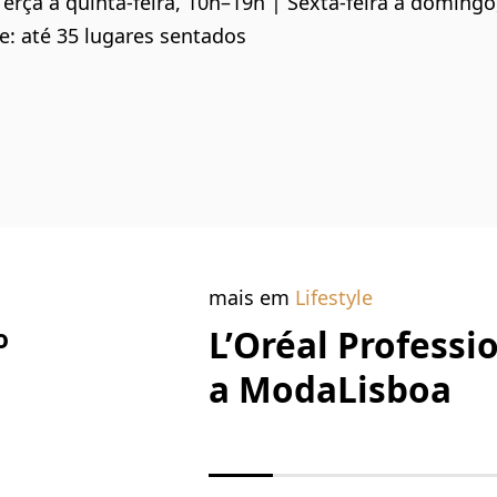
Terça a quinta-feira, 10h–19h | Sexta-feira a doming
: até 35 lugares sentados
mais em
Lifestyle
L’Oréal Professi
o
a ModaLisboa