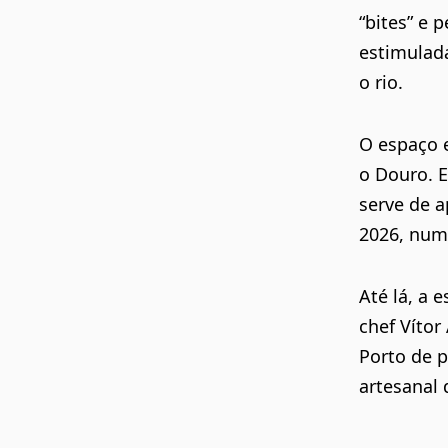
“bites” e 
estimulada
o rio.
O espaço e
o Douro. E
serve de a
2026, num
Até lá, a 
chef Víto
Porto de p
artesanal 