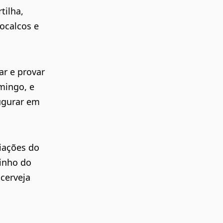
tilha,
socalcos e
ar e provar
mingo, e
augurar em
riações do
inho do
 cerveja