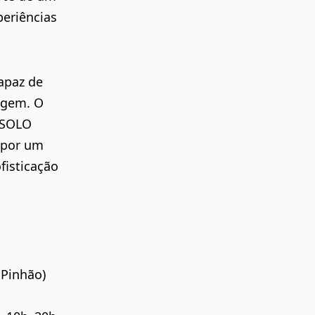
eriências
apaz de
agem. O
a SOLO
 por um
fisticação
 Pinhão)