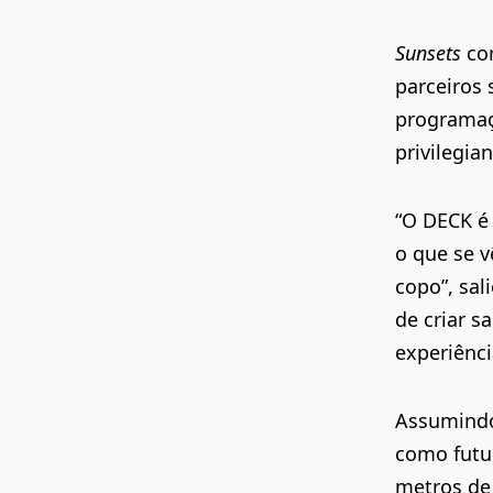
Sunsets
com
parceiros 
programaç
privilegia
“O
DECK
é 
o que se v
copo”, sal
de criar s
experiênc
Assumindo-
como futu
metros de 