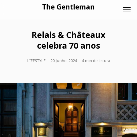
Skip to content
The Gentleman
Relais & Châteaux
celebra 70 anos
LIFESTYLE
20 Junho, 2024
4 min de leitura