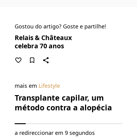
Gostou do artigo? Goste e partilhe!
Relais & Châteaux
celebra 70 anos
favorite_border
bookmark_border
share
mais em
Lifestyle
Transplante capilar, um
método contra a alopécia
a redireccionar em
9 segundos