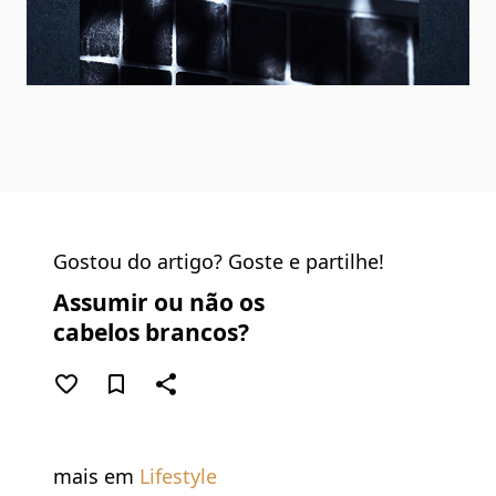
Gostou do artigo? Goste e partilhe!
Assumir ou não os
cabelos brancos?
favorite_border
bookmark_border
share
mais em
Lifestyle