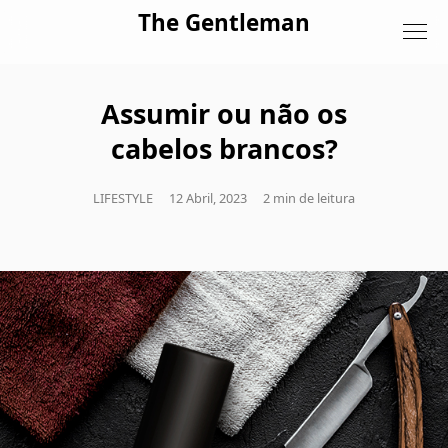
Skip to content
The Gentleman
Assumir ou não os
cabelos brancos?
LIFESTYLE
12 Abril, 2023
2 min de leitura