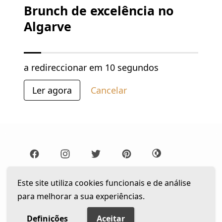
Brunch de excelência no
Algarve
a redireccionar em
9 segundos
Ler agora
Cancelar
Lista de Leitura
Newsletter
Este site utiliza cookies funcionais e de análise
para melhorar a sua experiências.
Política de privacidade
© 2026 The Gentleman Portugal. Todos os direitos
Definições
Aceitar