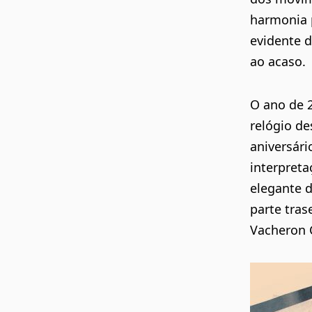
harmonia p
evidente 
ao acaso.
O ano de 
relógio de
aniversár
interpret
elegante d
parte tras
Vacheron 