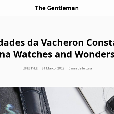
The Gentleman
dades da Vacheron Const
na Watches and Wonder
LIFESTYLE
31 Março, 2022
5 min de leitura