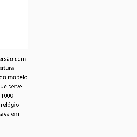
versão com
eitura
a do modelo
que serve
 1000
relógio
siva em