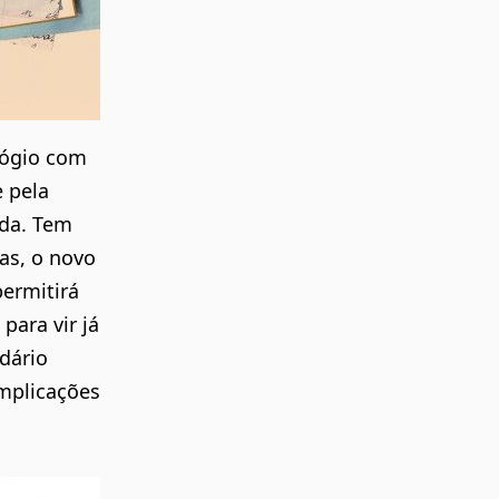
lógio com
e pela
ada. Tem
as, o novo
permitirá
ara vir já
dário
mplicações