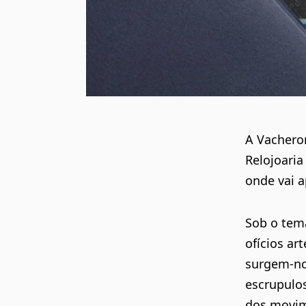
A Vachero
Relojoari
onde vai a
Sob o tema
ofícios ar
surgem-no
escrupulo
dos movim