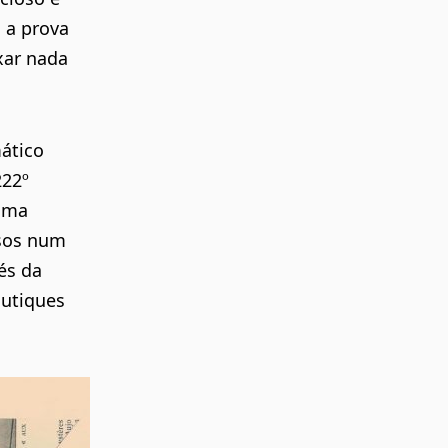
 a prova
xar nada
ático
222º
numa
ssos num
és da
outiques