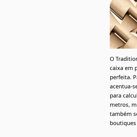
O Traditi
caixa em p
perfeita. 
acentua-se
para calcu
metros, me
também se
boutiques