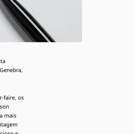
ta
 Genebra,
-faire, os
ison
a mais
ontagem
cioso e