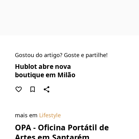
Gostou do artigo? Goste e partilhe!
Hublot abre nova
boutique em Milão
favorite_border
bookmark_border
share
mais em
Lifestyle
OPA - Oficina Portátil de
Artes em Santarém