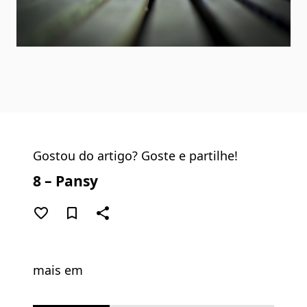
Gostou do artigo? Goste e partilhe!
8 – Pansy
favorite_border
bookmark_border
share
mais em